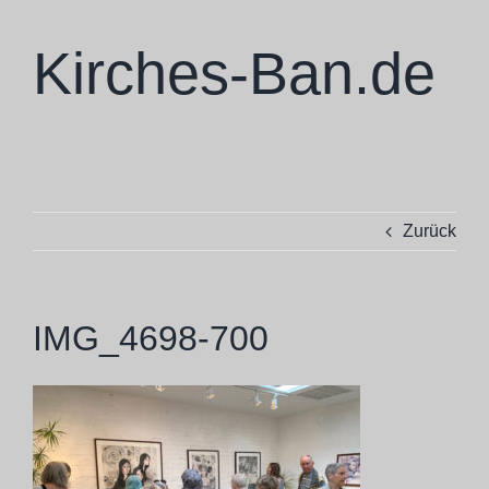
Zum
Inhalt
Kirches-Ban.de
springen
Skulpturen
Zurück
Ausstellungen
Projekte
IMG_4698-700
Ba Cologne
Philosophie