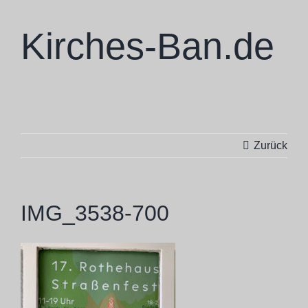
Zum
Inhalt
Kirches-Ban.de
springen
Skulpturen
Zurück
Ausstellungen
Projekte
IMG_3538-700
Ba Cologne
Philosophie