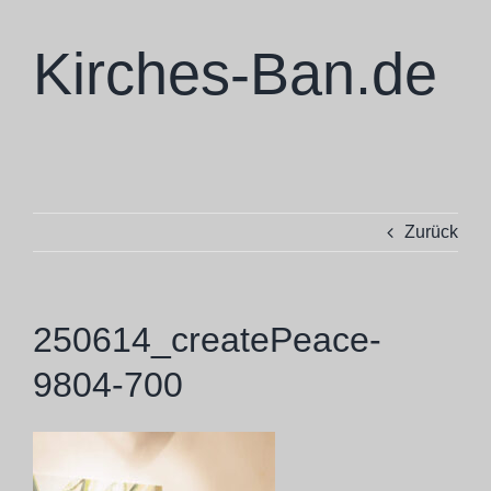
Zum
Inhalt
Kirches-Ban.de
springen
Zurück
250614_createPeace-
9804-700