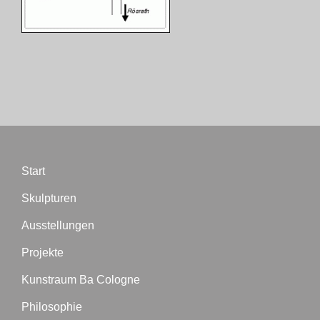
Biographie
Blog
Termine
Start
Presse
Skulpturen
Kontakt
Ausstellungen
Projekte
Kunstraum Ba Cologne
Philosophie