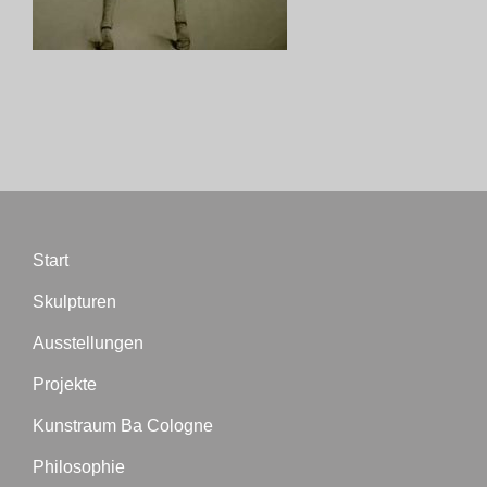
Biographie
Blog
Termine
Start
Presse
Skulpturen
Kontakt
Ausstellungen
Projekte
Kunstraum Ba Cologne
Philosophie