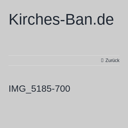
Zum
Inhalt
Kirches-Ban.de
springen
Skulpturen
Zurück
Ausstellungen
Projekte
IMG_5185-700
Ba Cologne
Philosophie