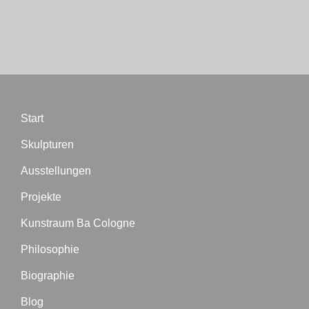
Biographie
Blog
Start
Termine
Skulpturen
Presse
Ausstellungen
Projekte
Kontakt
Kunstraum Ba Cologne
Philosophie
Biographie
Blog