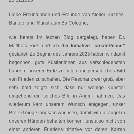
21.02.2025
Liebe Freundinnen und Freunde von Atelier Kirches-
Biographie
Ban.de und Kunstraum Ba Cologne,
Blog
wie berets im letzten Blog dargelegt, haben Dr.
Matthias Ries und ich
die Initiative „createPeace“
gestartet. Zu Beginn des Jahrers 2025 haben wir damit
Termine
begonnen, gute Küstler:innen aus verschiedensten
Ländern unserer Erde zu bitten, ihr persönliches Bild
Presse
von Frieden zu schaffen. Die Resonanz war groß, aber
sehr bald zeigte sich, dass nur wenige Künstler
Kontakt
umgehend ein solches Bild in Angriff nahmen. Das
wiederum kam unserem Wunsch entgegen, unser
Projekt möge langsam wachsen, damit wir die Zügel in
unseren Händen behalten können, uns also nicht von
einer anderen Friedens-Initiative vor deren Karren