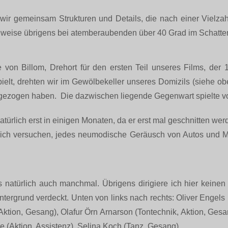
 wir gemeinsam Strukturen und Details, die nach einer Vielzah
ilweise übrigens bei atemberaubenden über 40 Grad im Schatte
re von Billom, Drehort für den ersten Teil unseres Films, der 1
pielt, drehten wir im Gewölbekeller unseres Domizils (siehe o
gezogen haben. Die dazwischen liegende Gegenwart spielte vo
türlich erst in einigen Monaten, da er erst mal geschnitten we
lich versuchen, jedes neumodische Geräusch von Autos und Mas
 natürlich auch manchmal. Übrigens dirigiere ich hier keinen
tergrund verdeckt. Unten von links nach rechts: Oliver Engels
ktion, Gesang), Olafur Örn Arnarson (Tontechnik, Aktion, Gesan
e (Aktion, Assistenz), Selina Koch (Tanz, Gesang)