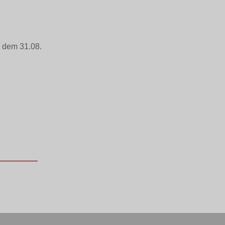
g dem 31.08.
________