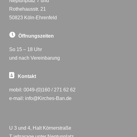
Neptunplatz 7 und
Rothehausstr. 21
50823 Köln-Ehrenfeld
Öffnungszeiten
So 15 – 18 Uhr
und nach Vereinbarung
Kontakt
mobil:
0049-(0)160 / 271 62 62
e-mail:
info@Kirches-Ban.de
U 3 und 4, Halt Körnerstraße
T iefgarage unter Neptunplatz