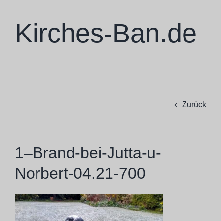
Zum
Inhalt
Kirches-Ban.de
springen
Skulpturen
Zurück
Ausstellungen
Projekte
1–Brand-bei-Jutta-u-
Norbert-04.21-700
Ba Cologne
Philosophie