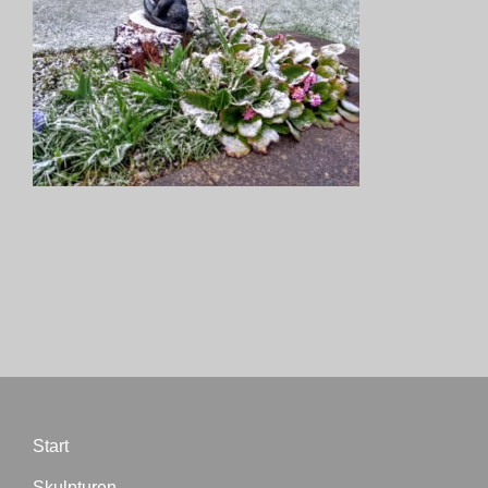
Biographie
Blog
Termine
Presse
Kontakt
Start
Skulpturen