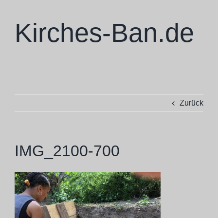
Zum
Inhalt
Kirches-Ban.de
springen
Skulpturen
Zurück
Ausstellungen
Projekte
IMG_2100-700
Ba Cologne
Philosophie