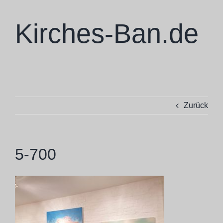
Zum
Inhalt
Kirches-Ban.de
springen
Skulpturen
Zurück
Ausstellungen
Projekte
5-700
Ba Cologne
Philosophie