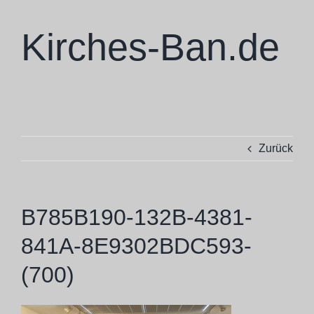
Zum
Inhalt
Kirches-Ban.de
springen
Zurück
B785B190-132B-4381-
841A-8E9302BDC593-
(700)