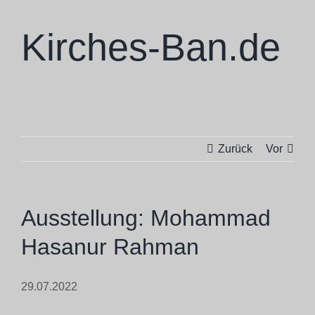
Zum
Inhalt
Kirches-Ban.de
springen
Skulpturen
Zurück
Vor
Ausstellungen
Projekte
Ausstellung: Mohammad
Hasanur Rahman
Ba Cologne
29.07.2022
Philosophie